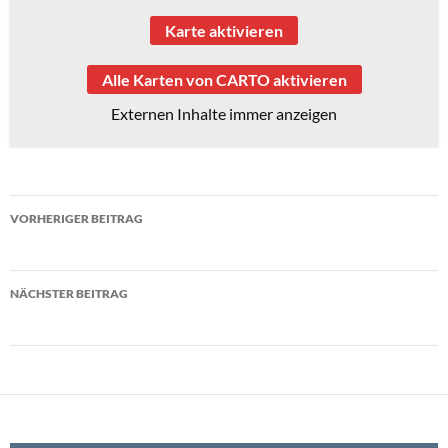
Karte aktivieren
Alle Karten von CARTO aktivieren
Externen Inhalte immer anzeigen
Beitragsnavigation
VORHERIGER BEITRAG
Schulentlassungsfeier Kl. 10
NÄCHSTER BEITRAG
Lernentwicklungsgespräche