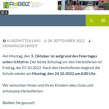
Zum
Inhalt
© 1
springen
Suchen
PRIMÄR
MENÜ
KURZMITTEILUNG
28. SEPTEMBER 2022
HENNINGSCHMIDT
Am Montag, den
3. Oktober ist aufgrund des Feiertages
unterrichtsfrei
. Der letzte Schultag vor den Herbstferien ist
Freitag, der 07.10.2022. Nach den Herbstferien beginnt die
Schule wieder am
Montag, den 24.10.2022 um 8:00 Uhr.
Wir wünschen Ihnen und Ihren Kindern alles Gute und
erholsame Herbstferien!
Bleiben Sie gesund!