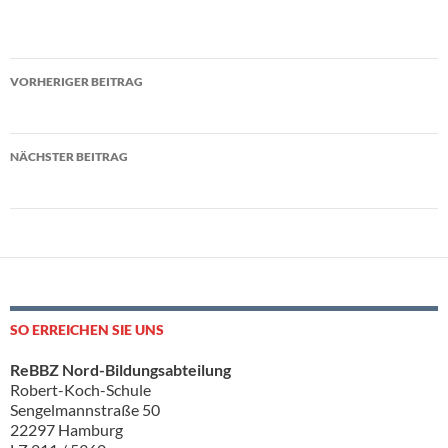
Beitragsnavigation
VORHERIGER BEITRAG
Bilderbuchprojekt an der Bücherhalle Fuhlsbüttel
NÄCHSTER BEITRAG
Kooperation mit Yoga für alle e.V.
SO ERREICHEN SIE UNS
ReBBZ Nord-Bildungsabteilung
Robert-Koch-Schule
Sengelmannstraße 50
22297 Hamburg