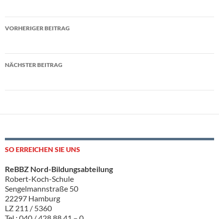
Beitragsnavigation
VORHERIGER BEITRAG
Dank an die dhu Stiftung
NÄCHSTER BEITRAG
Glückwunsch an unsere Schulmannschaften!
SO ERREICHEN SIE UNS
ReBBZ Nord-Bildungsabteilung
Robert-Koch-Schule
Sengelmannstraße 50
22297 Hamburg
LZ 211 / 5360
Tel.: 040 / 428 88 41 – 0