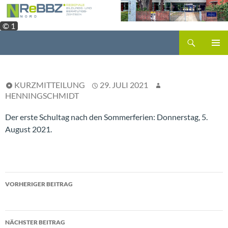
Zum
Inhalt
© 1
springen
Suchen
PRIMÄR
MENÜ
KURZMITTEILUNG
29. JULI 2021
HENNINGSCHMIDT
Der erste Schultag nach den Sommerferien: Donnerstag, 5.
August 2021.
Beitragsnavigation
VORHERIGER BEITRAG
Präsenzuntericht seit 15.03.2021
NÄCHSTER BEITRAG