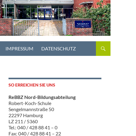
IMPRESSUM
DATENSCHUTZ
SO ERREICHEN SIE UNS
ReBBZ Nord-Bildungsabteilung
Robert-Koch-Schule
Sengelmannstraße 50
22297 Hamburg
LZ 211 / 5360
Tel.: 040 / 428 88 41 – 0
Fax: 040 / 428 88 41 – 22