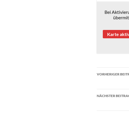
Bei Aktivie
übermit
Karte akti
Beitragsn
VORHERIGER BEIT
Lernentwicklu
NÄCHSTER BEITRA
Halbjahrespaus