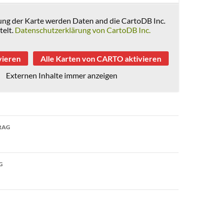
rung der Karte werden Daten and die CartoDB Inc.
telt.
Datenschutzerklärung von CartoDB Inc.
vieren
Alle Karten von CARTO aktivieren
Externen Inhalte immer anzeigen
avigation
RAG
ngsgespräche
G
e